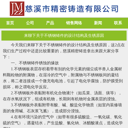
首页
公司
产品
销售网络
新闻
联系
来聊下关于不锈钢铸件的设计结构及生锈原因
今天我们来聊下关于
不锈钢铸件
的设计结构及生锈原因，这2点在
我们生产过程中还是比较重要的，慈溪精密铸造拿出来跟大家分享
下：
一、不锈钢铸件锈蚀的缘故
1.不锈钢板表层存积着带有别的化学元素的烟尘或半兽人金属材
料颗粒物的附属物，在湿冷的空气中，附属物与不锈钢板间的凝结
水，将二者连接成一个微充电电池，引起了电化学腐蚀，防护膜受到
损坏，称之谓电化学反应。
2.不锈钢板外表黏附有机化合物液汁（如瓜菜、汤面、痰等），
在存水氧状况下，组成有机物，长期则有机物对金属表层的浸蚀。
3.不锈钢板外表黏附带有酸、碱、酸盐化学物质（如室内装修墙
面的食用碱、石灰浆飞溅），造成部分浸蚀。
4.在有环境污染的空气中（如带有很多硫酸盐、一氧化碳、氧化
硫的空气），遇凝结水，产生盐酸、氰化钠、冰醋酸液点，造成化学