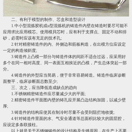
二、有利于模型的制作、芯盒和造型设计
1.中小型混炼胶机或u型混炼机的铸造件内壁在铸造时要尽可能不
应用求比应用模芯。使用模貝芯时，应有利于支撑点、固定不动和排
砂，必需时应该有充足的技术孔;
2.针对精密铸造件的内、外侧边和筋板构造，在出模方位应设定
一定的构造倾斜度;
3.铸造件上凸模一部分与铸造件体的间距不适合过远，应采用好
多个在同一相对高度、同一表面互相挨近的凸模，产生总体突起一部
分。
4.铸造件的外型应当简易，便于非常容易铸造。铸造件临床诊断
面整平，临床诊断面总数至少;
三、次之，应当降低造成缺点的趋向
1.
不锈钢精密铸造件
应尽量减少大的平面;
2.精密铸造件平面图内壁的铸孔应开展凸边结构加固，以减少壁
厚;
3.铸造件的结构应使其在制冷时尽量不会受到阻拦地收拢;
4.针对铸造件里面的水、气安全通道等总面积比较大的固层腔，
应设定多条联接柱。
以上就是关于不锈钢铸件的设计结构及生锈原因，在生产上不要